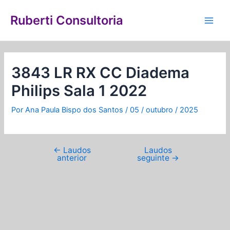
Ir
Navegação
Main
para
de
Ruberti Consultoria
Men
o
Post
conteúdo
3843 LR RX CC Diadema
Philips Sala 1 2022
Por
Ana Paula Bispo dos Santos
/
05 / outubro / 2025
←
Laudos
Laudos
anterior
seguinte
→