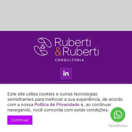
L
i
n
k
11 3813-5201
e
Este site utiliza cookies e outras tecnologias
+55 11 99655-6439
d
semelhantes para melhorar a sua experiência, de acordo
com a nossa
Política de Privacidade
e, ao continuar
i
enyruberti@ruberticonsultoria.com.br
navegando, você concorda com estas condições.
n
-
Continuar
© 2021 Copyright Ruberti & Ruberti Consultoria
i
Política de privacidade
n