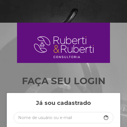
FAÇA SEU LOGIN
Já sou cadastrado
face