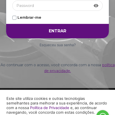
visibility
Lembrar-me
Esqueceu sua senha?
Ao continuar com o acesso, você concorda com a nossa
política
de privacidade.
Este site utiliza cookies e outras tecnologias
semelhantes para melhorar a sua experiência, de acordo
com a nossa
Política de Privacidade
e, ao continuar
navegando, você concorda com estas condições.