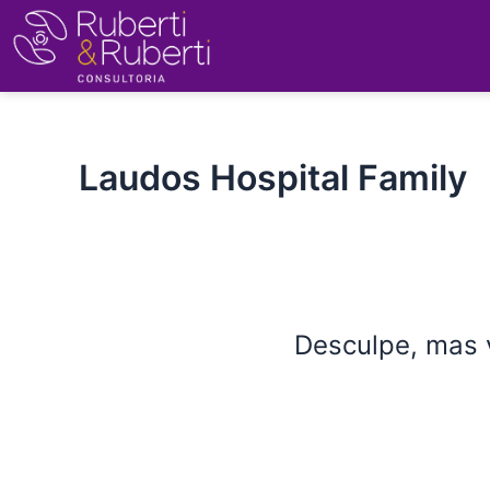
Ir
para
o
conteúdo
Laudos Hospital Family
Desculpe, mas 