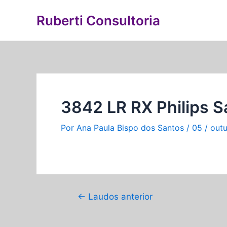
Ir
Navegação
Ruberti Consultoria
para
de
o
Post
conteúdo
3842 LR RX Philips S
Por
Ana Paula Bispo dos Santos
/
05 / out
←
Laudos anterior