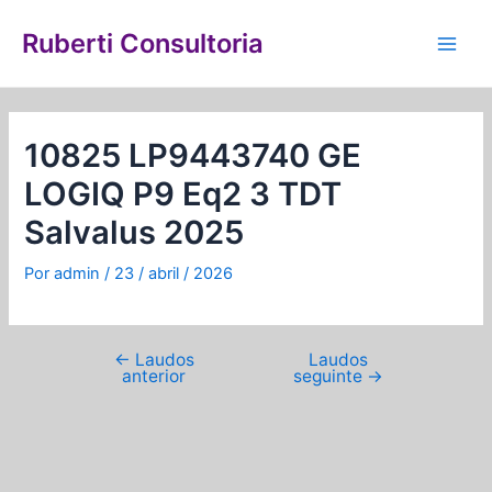
Ir
Navegação
Main
para
de
Ruberti Consultoria
Men
o
Post
conteúdo
10825 LP9443740 GE
LOGIQ P9 Eq2 3 TDT
Salvalus 2025
Por
admin
/
23 / abril / 2026
←
Laudos
Laudos
anterior
seguinte
→