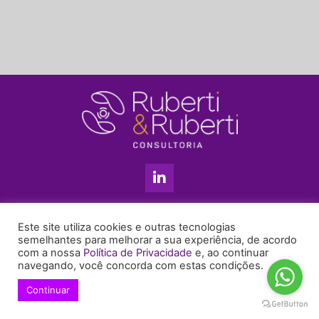
L
i
n
k
11 3813-5201
e
Este site utiliza cookies e outras tecnologias
+55 11 99655-6439
d
semelhantes para melhorar a sua experiência, de acordo
com a nossa
Política de Privacidade
e, ao continuar
i
enyruberti@ruberticonsultoria.com.br
navegando, você concorda com estas condições.
n
-
Continuar
© 2021 Copyright Ruberti & Ruberti Consultoria
i
Política de privacidade
n