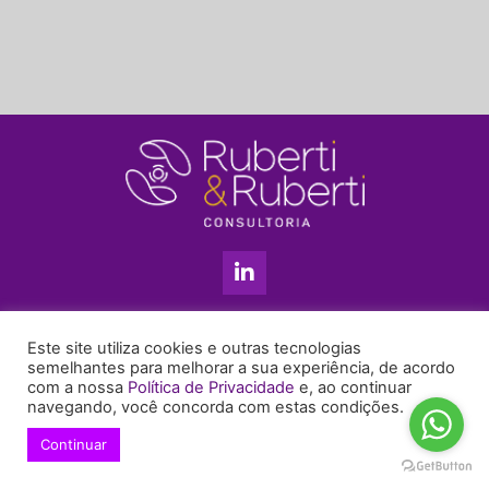
L
i
n
k
11 3813-5201
e
Este site utiliza cookies e outras tecnologias
+55 11 99655-6439
d
semelhantes para melhorar a sua experiência, de acordo
com a nossa
Política de Privacidade
e, ao continuar
i
enyruberti@ruberticonsultoria.com.br
navegando, você concorda com estas condições.
n
-
Continuar
© 2021 Copyright Ruberti & Ruberti Consultoria
i
Política de privacidade
n