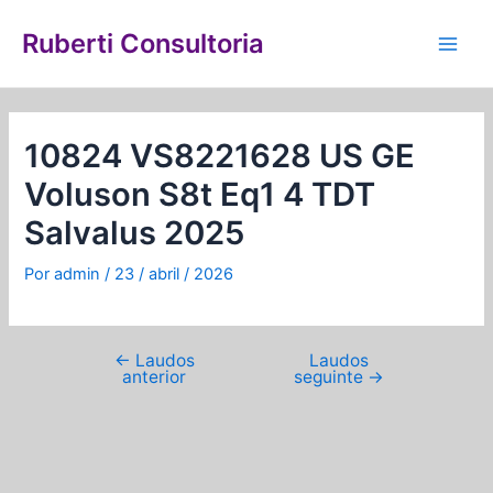
Ir
Navegação
Main
para
de
Ruberti Consultoria
Men
o
Post
conteúdo
10824 VS8221628 US GE
Voluson S8t Eq1 4 TDT
Salvalus 2025
Por
admin
/
23 / abril / 2026
←
Laudos
Laudos
anterior
seguinte
→