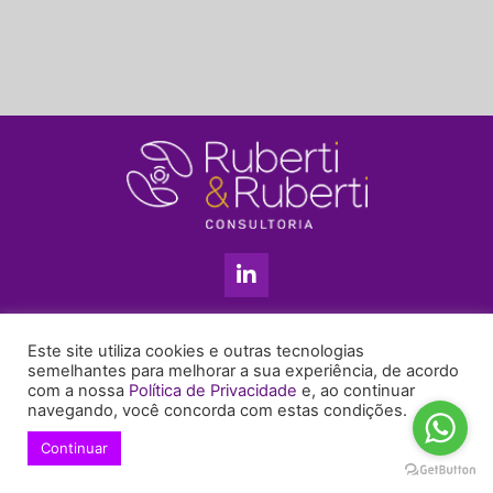
L
i
n
k
11 3813-5201
e
Este site utiliza cookies e outras tecnologias
+55 11 99655-6439
d
semelhantes para melhorar a sua experiência, de acordo
com a nossa
Política de Privacidade
e, ao continuar
i
enyruberti@ruberticonsultoria.com.br
navegando, você concorda com estas condições.
n
-
Continuar
© 2021 Copyright Ruberti & Ruberti Consultoria
i
Política de privacidade
n