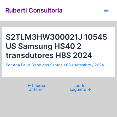
Ir
Navegação
Main
para
de
Ruberti Consultoria
Men
o
Post
conteúdo
S2TLM3HW300021J 10545
US Samsung HS40 2
transdutores HBS 2024
Por
Ana Paula Bispo dos Santos
/
08 / setembro / 2024
←
Laudos
Laudos
anterior
seguinte
→