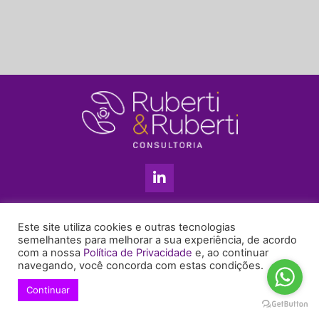
L
i
n
k
11 3813-5201
e
Este site utiliza cookies e outras tecnologias
+55 11 99655-6439
d
semelhantes para melhorar a sua experiência, de acordo
com a nossa
Política de Privacidade
e, ao continuar
i
enyruberti@ruberticonsultoria.com.br
navegando, você concorda com estas condições.
n
-
Continuar
© 2021 Copyright Ruberti & Ruberti Consultoria
i
Política de privacidade
n