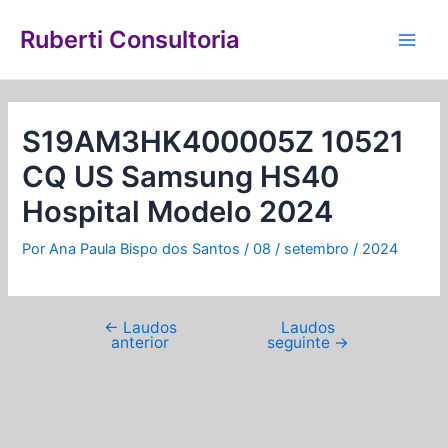
Ir
Navegação
Main
para
de
Ruberti Consultoria
Men
o
Post
conteúdo
S19AM3HK400005Z 10521
CQ US Samsung HS40
Hospital Modelo 2024
Por
Ana Paula Bispo dos Santos
/
08 / setembro / 2024
←
Laudos
Laudos
anterior
seguinte
→