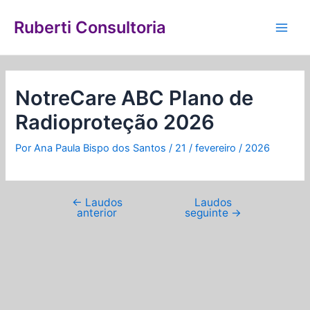
Ir
Navegação
Main
para
de
Ruberti Consultoria
Men
o
Post
conteúdo
NotreCare ABC Plano de
Radioproteção 2026
Por
Ana Paula Bispo dos Santos
/
21 / fevereiro / 2026
←
Laudos
Laudos
anterior
seguinte
→