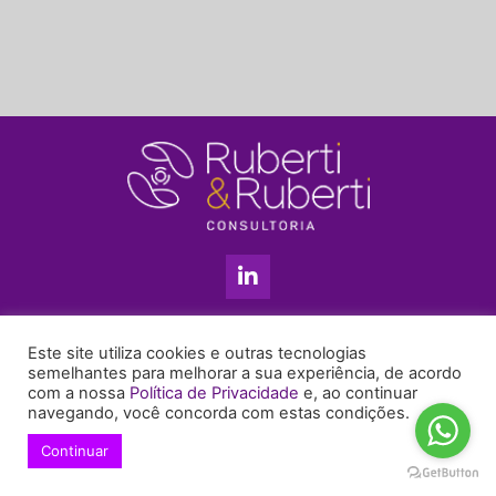
L
i
n
k
11 3813-5201
e
Este site utiliza cookies e outras tecnologias
+55 11 99655-6439
d
semelhantes para melhorar a sua experiência, de acordo
com a nossa
Política de Privacidade
e, ao continuar
i
enyruberti@ruberticonsultoria.com.br
navegando, você concorda com estas condições.
n
-
Continuar
© 2021 Copyright Ruberti & Ruberti Consultoria
i
Política de privacidade
n