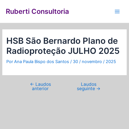
Ir
Navegação
Main
para
de
Ruberti Consultoria
Men
o
Post
conteúdo
HSB São Bernardo Plano de
Radioproteção JULHO 2025
Por
Ana Paula Bispo dos Santos
/
30 / novembro / 2025
←
Laudos
Laudos
anterior
seguinte
→