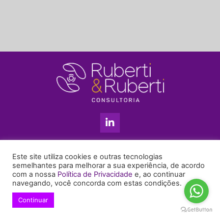
L
i
n
k
11 3813-5201
e
Este site utiliza cookies e outras tecnologias
+55 11 99655-6439
d
semelhantes para melhorar a sua experiência, de acordo
com a nossa
Política de Privacidade
e, ao continuar
i
enyruberti@ruberticonsultoria.com.br
navegando, você concorda com estas condições.
n
-
Continuar
© 2021 Copyright Ruberti & Ruberti Consultoria
i
Política de privacidade
n