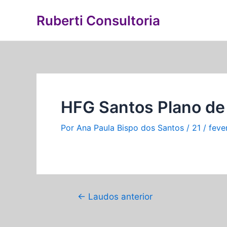
Ir
Navegação
Ruberti Consultoria
para
de
o
Post
conteúdo
HFG Santos Plano de
Por
Ana Paula Bispo dos Santos
/
21 / feve
←
Laudos anterior