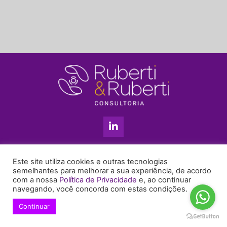
L
i
n
k
11 3813-5201
e
Este site utiliza cookies e outras tecnologias
+55 11 99655-6439
d
semelhantes para melhorar a sua experiência, de acordo
com a nossa
Política de Privacidade
e, ao continuar
i
enyruberti@ruberticonsultoria.com.br
navegando, você concorda com estas condições.
n
-
Continuar
© 2021 Copyright Ruberti & Ruberti Consultoria
i
Política de privacidade
n