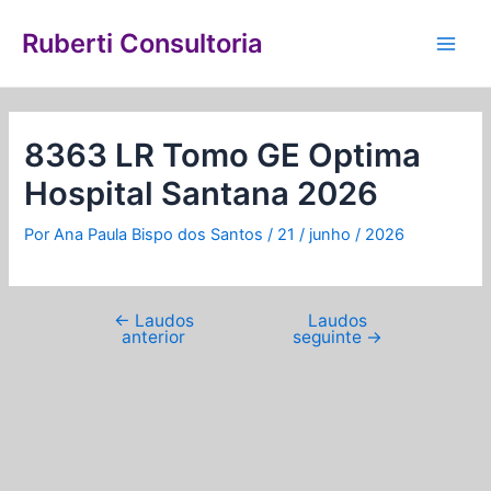
Ir
Navegação
Main
para
de
Ruberti Consultoria
Men
o
Post
conteúdo
8363 LR Tomo GE Optima
Hospital Santana 2026
Por
Ana Paula Bispo dos Santos
/
21 / junho / 2026
←
Laudos
Laudos
anterior
seguinte
→