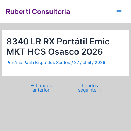
Ir
Navegação
Main
para
de
Ruberti Consultoria
Men
o
Post
conteúdo
8340 LR RX Portátil Emic
MKT HCS Osasco 2026
Por
Ana Paula Bispo dos Santos
/
27 / abril / 2026
←
Laudos
Laudos
anterior
seguinte
→