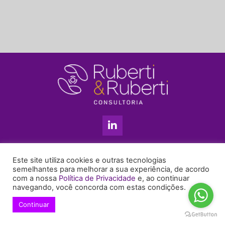
L
i
n
k
11 3813-5201
e
Este site utiliza cookies e outras tecnologias
+55 11 99655-6439
d
semelhantes para melhorar a sua experiência, de acordo
com a nossa
Política de Privacidade
e, ao continuar
i
enyruberti@ruberticonsultoria.com.br
navegando, você concorda com estas condições.
n
-
Continuar
© 2021 Copyright Ruberti & Ruberti Consultoria
i
Política de privacidade
n