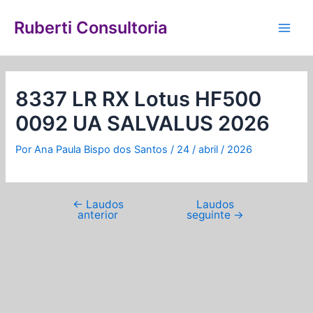
Ir
Navegação
Main
para
de
Ruberti Consultoria
Men
o
Post
conteúdo
8337 LR RX Lotus HF500
0092 UA SALVALUS 2026
Por
Ana Paula Bispo dos Santos
/
24 / abril / 2026
←
Laudos
Laudos
anterior
seguinte
→