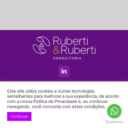
L
i
n
k
11 3813-5201
e
Este site utiliza cookies e outras tecnologias
+55 11 99655-6439
d
semelhantes para melhorar a sua experiência, de acordo
com a nossa
Política de Privacidade
e, ao continuar
i
enyruberti@ruberticonsultoria.com.br
navegando, você concorda com estas condições.
n
-
Continuar
© 2021 Copyright Ruberti & Ruberti Consultoria
i
Política de privacidade
n