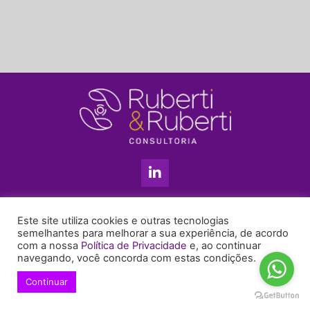
L
i
n
k
11 3813-5201
e
Este site utiliza cookies e outras tecnologias
+55 11 99655-6439
d
semelhantes para melhorar a sua experiência, de acordo
com a nossa
Política de Privacidade
e, ao continuar
i
enyruberti@ruberticonsultoria.com.br
navegando, você concorda com estas condições.
n
-
Continuar
© 2021 Copyright Ruberti & Ruberti Consultoria
i
Política de privacidade
n