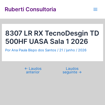
Ir
Navegação
Main
para
de
Ruberti Consultoria
Men
o
Post
conteúdo
8307 LR RX TecnoDesgin TD
500HF UASA Sala 1 2026
Por
Ana Paula Bispo dos Santos
/
21 / junho / 2026
←
Laudos
Laudos
anterior
seguinte
→