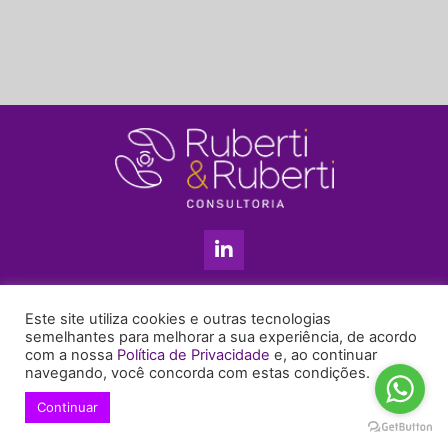
L
i
n
k
11 3813-5201
e
Este site utiliza cookies e outras tecnologias
+55 11 99655-6439
d
semelhantes para melhorar a sua experiência, de acordo
com a nossa
Política de Privacidade
e, ao continuar
i
enyruberti@ruberticonsultoria.com.br
navegando, você concorda com estas condições.
n
-
Continuar
© 2021 Copyright Ruberti & Ruberti Consultoria
i
Política de privacidade
n