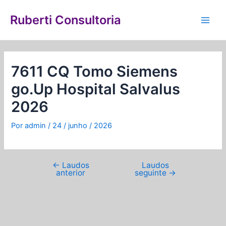
Ir
Navegação
Main
para
de
Ruberti Consultoria
Men
o
Post
conteúdo
7611 CQ Tomo Siemens
go.Up Hospital Salvalus
2026
Por
admin
/
24 / junho / 2026
←
Laudos
Laudos
anterior
seguinte
→