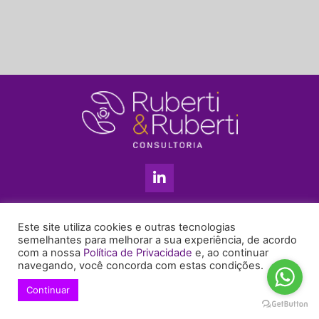
L
i
n
k
11 3813-5201
e
Este site utiliza cookies e outras tecnologias
+55 11 99655-6439
d
semelhantes para melhorar a sua experiência, de acordo
com a nossa
Política de Privacidade
e, ao continuar
i
enyruberti@ruberticonsultoria.com.br
navegando, você concorda com estas condições.
n
-
Continuar
© 2021 Copyright Ruberti & Ruberti Consultoria
i
Política de privacidade
n