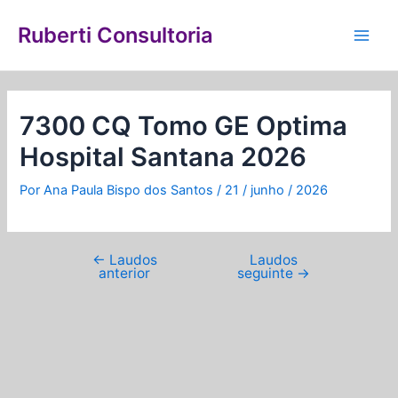
Ir
Navegação
Main
para
de
Ruberti Consultoria
Men
o
Post
conteúdo
7300 CQ Tomo GE Optima
Hospital Santana 2026
Por
Ana Paula Bispo dos Santos
/
21 / junho / 2026
←
Laudos
Laudos
anterior
seguinte
→