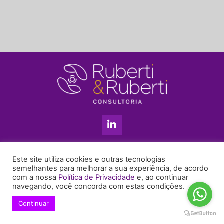
L
i
n
k
11 3813-5201
e
Este site utiliza cookies e outras tecnologias
+55 11 99655-6439
d
semelhantes para melhorar a sua experiência, de acordo
com a nossa
Política de Privacidade
e, ao continuar
i
enyruberti@ruberticonsultoria.com.br
navegando, você concorda com estas condições.
n
-
Continuar
© 2021 Copyright Ruberti & Ruberti Consultoria
i
Política de privacidade
n