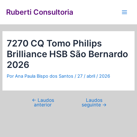
Ir
Navegação
Main
para
de
Ruberti Consultoria
Men
o
Post
conteúdo
7270 CQ Tomo Philips
Brilliance HSB São Bernardo
2026
Por
Ana Paula Bispo dos Santos
/
27 / abril / 2026
←
Laudos
Laudos
anterior
seguinte
→