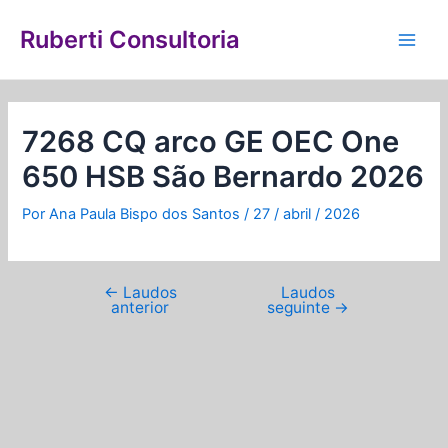
Ir
Navegação
Main
para
de
Ruberti Consultoria
Men
o
Post
conteúdo
7268 CQ arco GE OEC One
650 HSB São Bernardo 2026
Por
Ana Paula Bispo dos Santos
/
27 / abril / 2026
←
Laudos
Laudos
anterior
seguinte
→