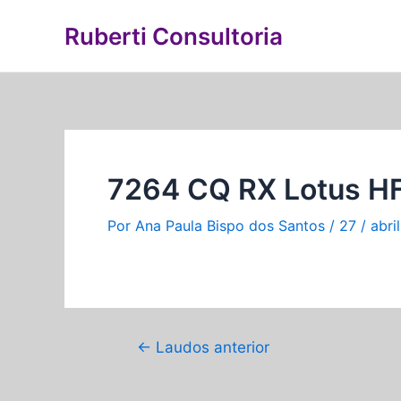
Ir
Navegação
Ruberti Consultoria
para
de
o
Post
conteúdo
7264 CQ RX Lotus H
Por
Ana Paula Bispo dos Santos
/
27 / abri
←
Laudos anterior