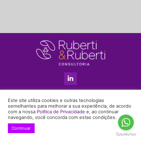
L
i
n
k
11 3813-5201
e
Este site utiliza cookies e outras tecnologias
+55 11 99655-6439
d
semelhantes para melhorar a sua experiência, de acordo
com a nossa
Política de Privacidade
e, ao continuar
i
enyruberti@ruberticonsultoria.com.br
navegando, você concorda com estas condições.
n
-
Continuar
© 2021 Copyright Ruberti & Ruberti Consultoria
i
Política de privacidade
n