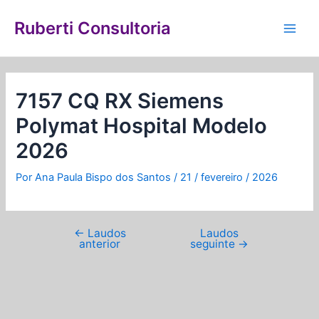
Ir
Navegação
Main
para
de
Ruberti Consultoria
Men
o
Post
conteúdo
7157 CQ RX Siemens
Polymat Hospital Modelo
2026
Por
Ana Paula Bispo dos Santos
/
21 / fevereiro / 2026
←
Laudos
Laudos
anterior
seguinte
→