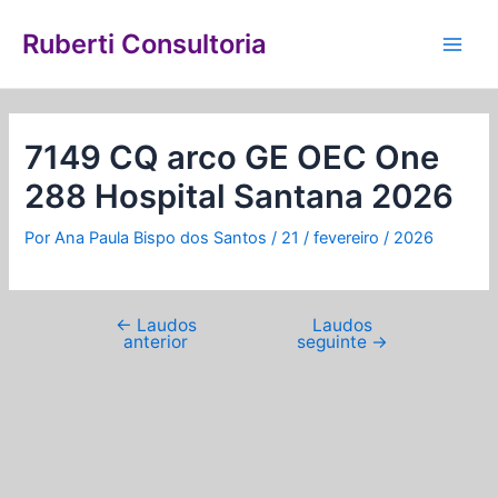
Ir
Navegação
Main
para
de
Ruberti Consultoria
Men
o
Post
conteúdo
7149 CQ arco GE OEC One
288 Hospital Santana 2026
Por
Ana Paula Bispo dos Santos
/
21 / fevereiro / 2026
←
Laudos
Laudos
anterior
seguinte
→