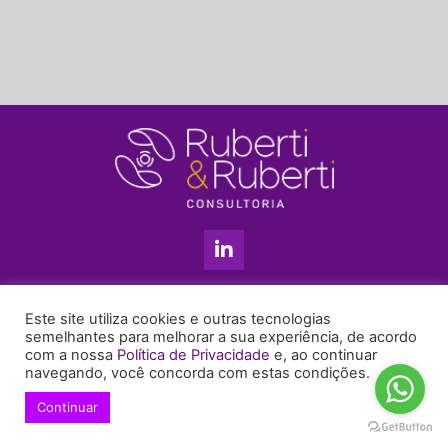
L
i
n
k
11 3813-5201
e
Este site utiliza cookies e outras tecnologias
+55 11 99655-6439
d
semelhantes para melhorar a sua experiência, de acordo
com a nossa
Política de Privacidade
e, ao continuar
i
enyruberti@ruberticonsultoria.com.br
navegando, você concorda com estas condições.
n
-
Continuar
© 2021 Copyright Ruberti & Ruberti Consultoria
i
Política de privacidade
n