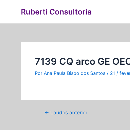
Ir
Navegação
Ruberti Consultoria
para
de
o
Post
conteúdo
7139 CQ arco GE OE
Por
Ana Paula Bispo dos Santos
/
21 / feve
←
Laudos anterior