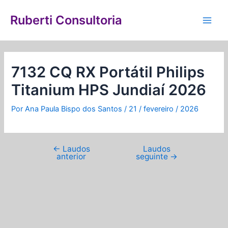
Ir
Navegação
Main
para
de
Ruberti Consultoria
Men
o
Post
conteúdo
7132 CQ RX Portátil Philips
Titanium HPS Jundiaí 2026
Por
Ana Paula Bispo dos Santos
/
21 / fevereiro / 2026
←
Laudos
Laudos
anterior
seguinte
→