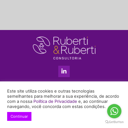
L
i
n
k
11 3813-5201
e
Este site utiliza cookies e outras tecnologias
+55 11 99655-6439
d
semelhantes para melhorar a sua experiência, de acordo
com a nossa
Política de Privacidade
e, ao continuar
i
enyruberti@ruberticonsultoria.com.br
navegando, você concorda com estas condições.
n
-
Continuar
© 2021 Copyright Ruberti & Ruberti Consultoria
i
Política de privacidade
n