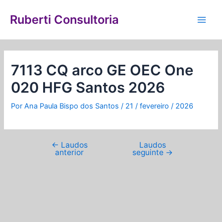
Ir
Navegação
Main
para
de
Ruberti Consultoria
Men
o
Post
conteúdo
7113 CQ arco GE OEC One
020 HFG Santos 2026
Por
Ana Paula Bispo dos Santos
/
21 / fevereiro / 2026
←
Laudos
Laudos
anterior
seguinte
→