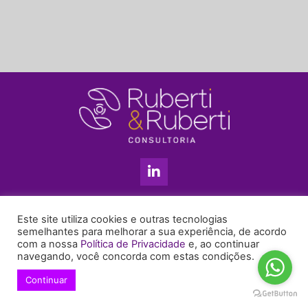
L
i
n
k
11 3813-5201
e
Este site utiliza cookies e outras tecnologias
+55 11 99655-6439
d
semelhantes para melhorar a sua experiência, de acordo
com a nossa
Política de Privacidade
e, ao continuar
i
enyruberti@ruberticonsultoria.com.br
navegando, você concorda com estas condições.
n
-
Continuar
© 2021 Copyright Ruberti & Ruberti Consultoria
i
Política de privacidade
n