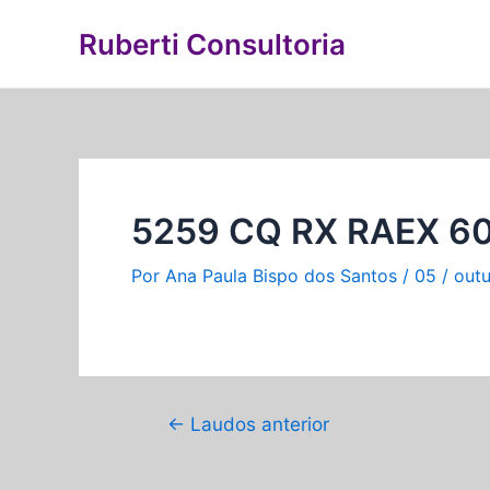
Ir
Navegação
Ruberti Consultoria
para
de
o
Post
conteúdo
5259 CQ RX RAEX 6
Por
Ana Paula Bispo dos Santos
/
05 / out
←
Laudos anterior