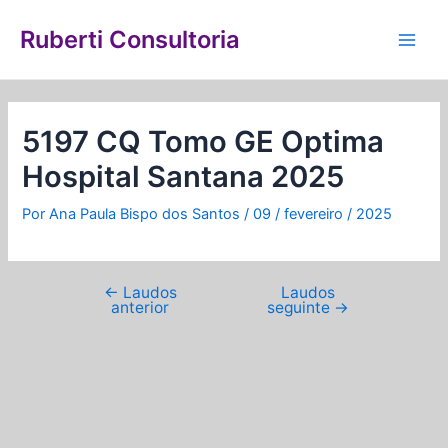
Ir
Navegação
Main
para
de
Ruberti Consultoria
Men
o
Post
conteúdo
5197 CQ Tomo GE Optima
Hospital Santana 2025
Por
Ana Paula Bispo dos Santos
/
09 / fevereiro / 2025
←
Laudos
Laudos
anterior
seguinte
→