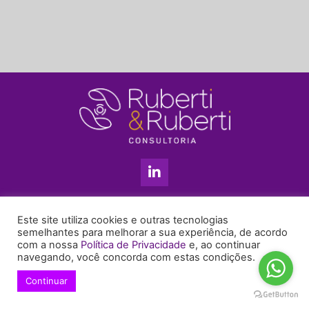
L
i
n
k
11 3813-5201
e
Este site utiliza cookies e outras tecnologias
+55 11 99655-6439
d
semelhantes para melhorar a sua experiência, de acordo
com a nossa
Política de Privacidade
e, ao continuar
i
enyruberti@ruberticonsultoria.com.br
navegando, você concorda com estas condições.
n
-
Continuar
© 2021 Copyright Ruberti & Ruberti Consultoria
i
Política de privacidade
n