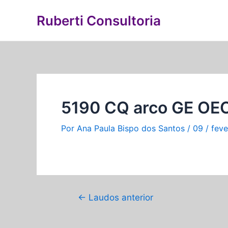
Ir
Navegação
Ruberti Consultoria
para
de
o
Post
conteúdo
5190 CQ arco GE OE
Por
Ana Paula Bispo dos Santos
/
09 / feve
←
Laudos anterior