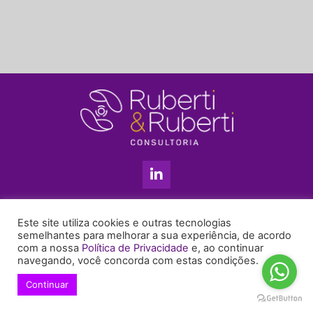
L
i
n
k
11 3813-5201
e
Este site utiliza cookies e outras tecnologias
+55 11 99655-6439
d
semelhantes para melhorar a sua experiência, de acordo
com a nossa
Política de Privacidade
e, ao continuar
i
enyruberti@ruberticonsultoria.com.br
navegando, você concorda com estas condições.
n
-
Continuar
© 2021 Copyright Ruberti & Ruberti Consultoria
i
Política de privacidade
n