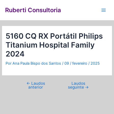
Ir
Navegação
Main
para
de
Ruberti Consultoria
Men
o
Post
conteúdo
5160 CQ RX Portátil Philips
Titanium Hospital Family
2024
Por
Ana Paula Bispo dos Santos
/
09 / fevereiro / 2025
←
Laudos
Laudos
anterior
seguinte
→