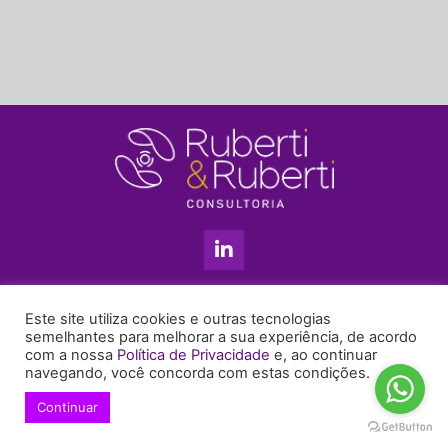
L
i
n
k
11 3813-5201
e
Este site utiliza cookies e outras tecnologias
+55 11 99655-6439
d
semelhantes para melhorar a sua experiência, de acordo
com a nossa
Política de Privacidade
e, ao continuar
i
enyruberti@ruberticonsultoria.com.br
navegando, você concorda com estas condições.
n
-
Continuar
© 2021 Copyright Ruberti & Ruberti Consultoria
i
Política de privacidade
n