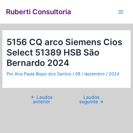
Ir
Navegação
Main
para
de
Ruberti Consultoria
Men
o
Post
conteúdo
5156 CQ arco Siemens Cios
Select 51389 HSB São
Bernardo 2024
Por
Ana Paula Bispo dos Santos
/
08 / dezembro / 2024
←
Laudos
Laudos
anterior
seguinte
→