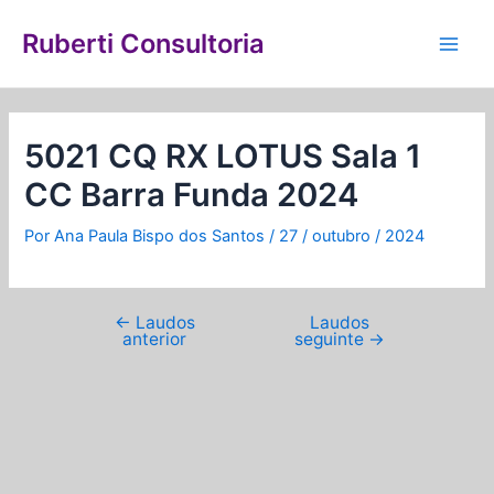
Ir
Navegação
Main
para
de
Ruberti Consultoria
Men
o
Post
conteúdo
5021 CQ RX LOTUS Sala 1
CC Barra Funda 2024
Por
Ana Paula Bispo dos Santos
/
27 / outubro / 2024
←
Laudos
Laudos
anterior
seguinte
→