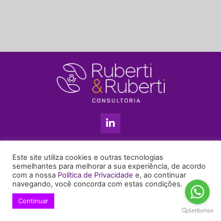
L
i
n
k
11 3813-5201
e
Este site utiliza cookies e outras tecnologias
+55 11 99655-6439
d
semelhantes para melhorar a sua experiência, de acordo
com a nossa
Política de Privacidade
e, ao continuar
i
enyruberti@ruberticonsultoria.com.br
navegando, você concorda com estas condições.
n
-
Continuar
© 2021 Copyright Ruberti & Ruberti Consultoria
i
Política de privacidade
n