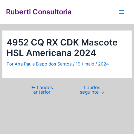
Ir
Navegação
Main
para
de
Ruberti Consultoria
Men
o
Post
conteúdo
4952 CQ RX CDK Mascote
HSL Americana 2024
Por
Ana Paula Bispo dos Santos
/
19 / maio / 2024
←
Laudos
Laudos
anterior
seguinte
→