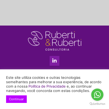
L
i
n
k
11 3813-5201
e
Este site utiliza cookies e outras tecnologias
+55 11 99655-6439
d
semelhantes para melhorar a sua experiência, de acordo
com a nossa
Política de Privacidade
e, ao continuar
i
enyruberti@ruberticonsultoria.com.br
navegando, você concorda com estas condições.
n
-
Continuar
© 2021 Copyright Ruberti & Ruberti Consultoria
i
Política de privacidade
n