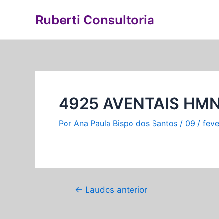
Ir
Navegação
Ruberti Consultoria
para
de
o
Post
conteúdo
4925 AVENTAIS HM
Por
Ana Paula Bispo dos Santos
/
09 / feve
←
Laudos anterior