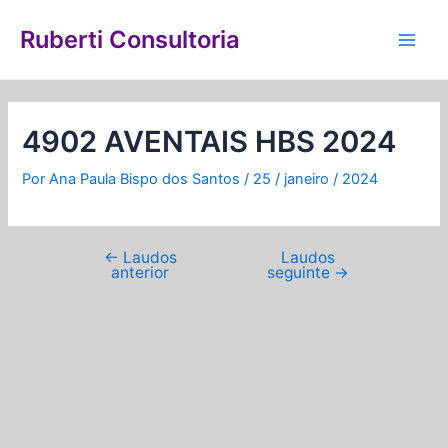
Ir
Navegação
Main
para
de
Ruberti Consultoria
Men
o
Post
conteúdo
4902 AVENTAIS HBS 2024
Por
Ana Paula Bispo dos Santos
/
25 / janeiro / 2024
←
Laudos
Laudos
anterior
seguinte
→