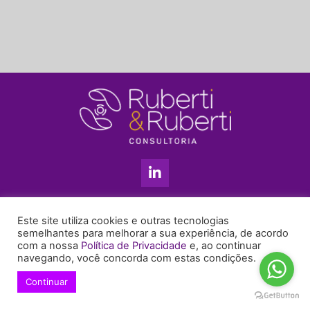
L
i
n
k
11 3813-5201
e
Este site utiliza cookies e outras tecnologias
+55 11 99655-6439
d
semelhantes para melhorar a sua experiência, de acordo
com a nossa
Política de Privacidade
e, ao continuar
i
enyruberti@ruberticonsultoria.com.br
navegando, você concorda com estas condições.
n
-
Continuar
© 2021 Copyright Ruberti & Ruberti Consultoria
i
Política de privacidade
n