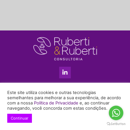
L
i
n
k
11 3813-5201
e
Este site utiliza cookies e outras tecnologias
+55 11 99655-6439
d
semelhantes para melhorar a sua experiência, de acordo
com a nossa
Política de Privacidade
e, ao continuar
i
enyruberti@ruberticonsultoria.com.br
navegando, você concorda com estas condições.
n
-
Continuar
© 2021 Copyright Ruberti & Ruberti Consultoria
i
Política de privacidade
n