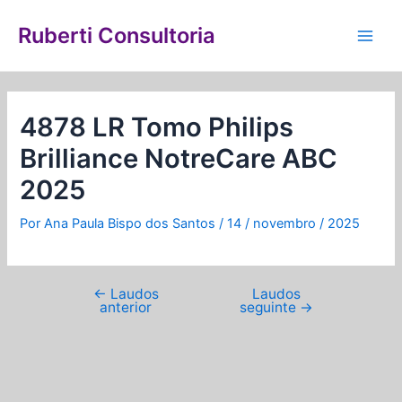
Ir
Navegação
Main
para
de
Ruberti Consultoria
Men
o
Post
conteúdo
4878 LR Tomo Philips
Brilliance NotreCare ABC
2025
Por
Ana Paula Bispo dos Santos
/
14 / novembro / 2025
←
Laudos
Laudos
anterior
seguinte
→