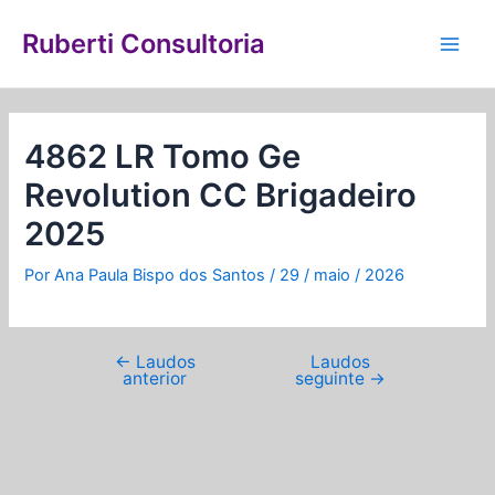
Ir
Navegação
Main
para
de
Ruberti Consultoria
Men
o
Post
conteúdo
4862 LR Tomo Ge
Revolution CC Brigadeiro
2025
Por
Ana Paula Bispo dos Santos
/
29 / maio / 2026
←
Laudos
Laudos
anterior
seguinte
→