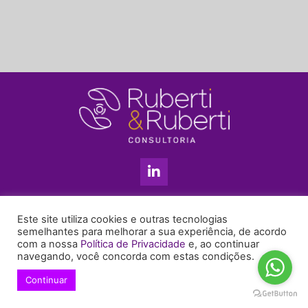
L
i
n
k
11 3813-5201
e
Este site utiliza cookies e outras tecnologias
+55 11 99655-6439
d
semelhantes para melhorar a sua experiência, de acordo
com a nossa
Política de Privacidade
e, ao continuar
i
enyruberti@ruberticonsultoria.com.br
navegando, você concorda com estas condições.
n
-
Continuar
© 2021 Copyright Ruberti & Ruberti Consultoria
i
Política de privacidade
n