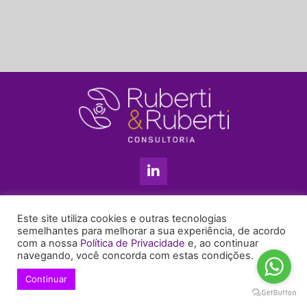
L
i
n
k
11 3813-5201
e
Este site utiliza cookies e outras tecnologias
+55 11 99655-6439
d
semelhantes para melhorar a sua experiência, de acordo
com a nossa
Política de Privacidade
e, ao continuar
i
enyruberti@ruberticonsultoria.com.br
navegando, você concorda com estas condições.
n
-
Continuar
© 2021 Copyright Ruberti & Ruberti Consultoria
i
Política de privacidade
n