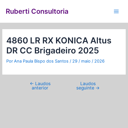
Ir
Navegação
Main
para
de
Ruberti Consultoria
Men
o
Post
conteúdo
4860 LR RX KONICA Altus
DR CC Brigadeiro 2025
Por
Ana Paula Bispo dos Santos
/
29 / maio / 2026
←
Laudos
Laudos
anterior
seguinte
→