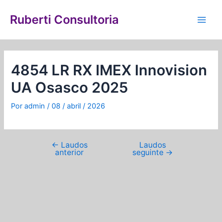
Ir
Navegação
Main
para
de
Ruberti Consultoria
Men
o
Post
conteúdo
4854 LR RX IMEX Innovision
UA Osasco 2025
Por
admin
/
08 / abril / 2026
←
Laudos
Laudos
anterior
seguinte
→