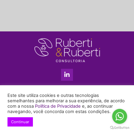
L
i
n
k
11 3813-5201
e
Este site utiliza cookies e outras tecnologias
+55 11 99655-6439
d
semelhantes para melhorar a sua experiência, de acordo
com a nossa
Política de Privacidade
e, ao continuar
i
enyruberti@ruberticonsultoria.com.br
navegando, você concorda com estas condições.
n
-
Continuar
© 2021 Copyright Ruberti & Ruberti Consultoria
i
Política de privacidade
n