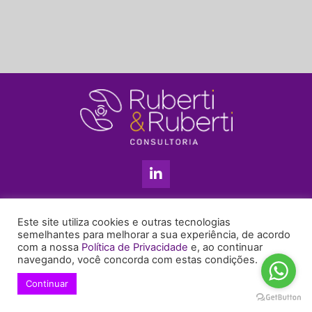
L
i
n
k
11 3813-5201
e
Este site utiliza cookies e outras tecnologias
+55 11 99655-6439
d
semelhantes para melhorar a sua experiência, de acordo
com a nossa
Política de Privacidade
e, ao continuar
i
enyruberti@ruberticonsultoria.com.br
navegando, você concorda com estas condições.
n
-
Continuar
© 2021 Copyright Ruberti & Ruberti Consultoria
i
Política de privacidade
n