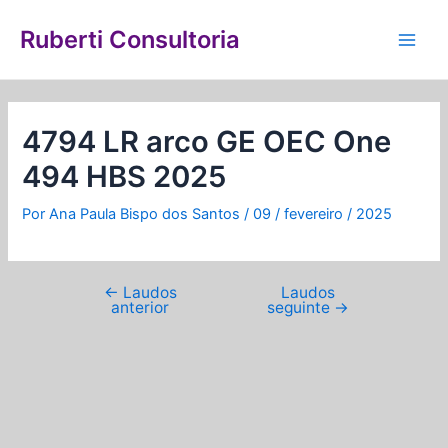
Ir
Navegação
Main
para
de
Ruberti Consultoria
Men
o
Post
conteúdo
4794 LR arco GE OEC One
494 HBS 2025
Por
Ana Paula Bispo dos Santos
/
09 / fevereiro / 2025
←
Laudos
Laudos
anterior
seguinte
→