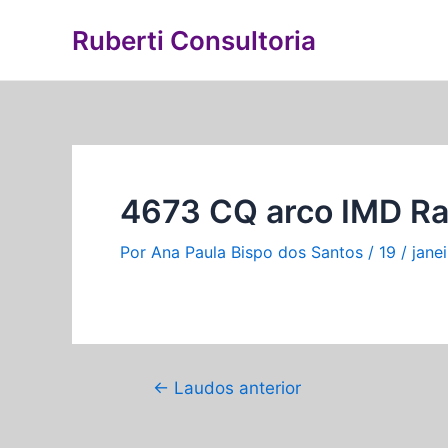
Ir
Navegação
Ruberti Consultoria
para
de
o
Post
conteúdo
4673 CQ arco IMD Ra
Por
Ana Paula Bispo dos Santos
/
19 / jane
←
Laudos anterior