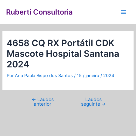
Ir
Navegação
Main
para
de
Ruberti Consultoria
Men
o
Post
conteúdo
4658 CQ RX Portátil CDK
Mascote Hospital Santana
2024
Por
Ana Paula Bispo dos Santos
/
15 / janeiro / 2024
←
Laudos
Laudos
anterior
seguinte
→