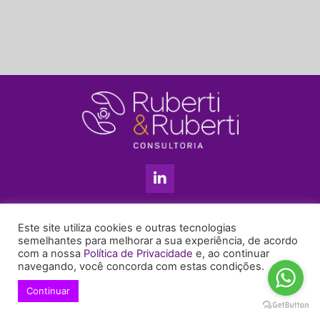
L
i
n
k
11 3813-5201
e
Este site utiliza cookies e outras tecnologias
+55 11 99655-6439
d
semelhantes para melhorar a sua experiência, de acordo
com a nossa
Política de Privacidade
e, ao continuar
i
enyruberti@ruberticonsultoria.com.br
navegando, você concorda com estas condições.
n
-
Continuar
© 2021 Copyright Ruberti & Ruberti Consultoria
i
Política de privacidade
n