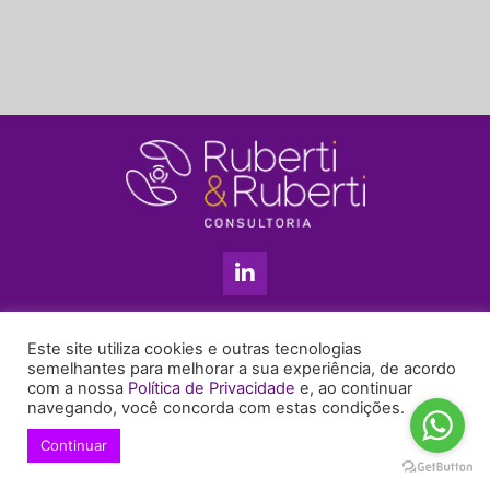
L
i
n
k
11 3813-5201
e
Este site utiliza cookies e outras tecnologias
+55 11 99655-6439
d
semelhantes para melhorar a sua experiência, de acordo
com a nossa
Política de Privacidade
e, ao continuar
i
enyruberti@ruberticonsultoria.com.br
navegando, você concorda com estas condições.
n
-
Continuar
© 2021 Copyright Ruberti & Ruberti Consultoria
i
Política de privacidade
n