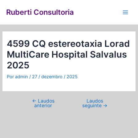
Ir
Navegação
Main
para
de
Ruberti Consultoria
Men
o
Post
conteúdo
4599 CQ estereotaxia Lorad
MultiCare Hospital Salvalus
2025
Por
admin
/
27 / dezembro / 2025
←
Laudos
Laudos
anterior
seguinte
→