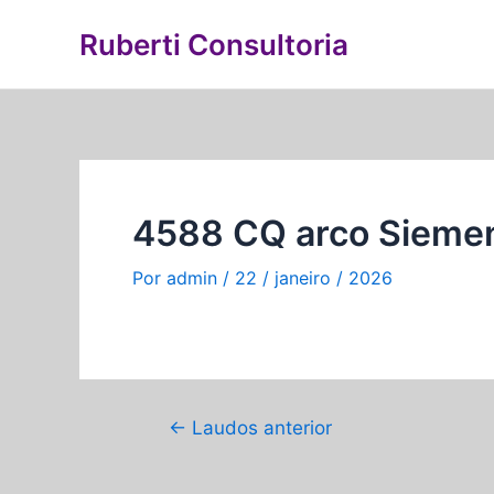
Ir
Navegação
Ruberti Consultoria
para
de
o
Post
conteúdo
4588 CQ arco Siemen
Por
admin
/
22 / janeiro / 2026
←
Laudos anterior