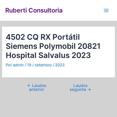
Ir
Navegação
Main
para
de
Ruberti Consultoria
Men
o
Post
conteúdo
4502 CQ RX Portátil
Siemens Polymobil 20821
Hospital Salvalus 2023
Por
admin
/
19 / setembro / 2023
←
Laudos
Laudos
anterior
seguinte
→