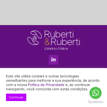
L
i
n
k
11 3813-5201
e
Este site utiliza cookies e outras tecnologias
+55 11 99655-6439
d
semelhantes para melhorar a sua experiência, de acordo
com a nossa
Política de Privacidade
e, ao continuar
i
enyruberti@ruberticonsultoria.com.br
navegando, você concorda com estas condições.
n
-
Continuar
© 2021 Copyright Ruberti & Ruberti Consultoria
i
Política de privacidade
n