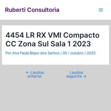
Ir
Navegação
Main
para
de
Ruberti Consultoria
Men
o
Post
conteúdo
4454 LR RX VMI Compacto
CC Zona Sul Sala 1 2023
Por
Ana Paula Bispo dos Santos
/
05 / outubro / 2025
←
Laudos
Laudos
anterior
seguinte
→