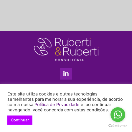
L
i
n
k
11 3813-5201
e
Este site utiliza cookies e outras tecnologias
+55 11 99655-6439
d
semelhantes para melhorar a sua experiência, de acordo
com a nossa
Política de Privacidade
e, ao continuar
i
enyruberti@ruberticonsultoria.com.br
navegando, você concorda com estas condições.
n
-
Continuar
© 2021 Copyright Ruberti & Ruberti Consultoria
i
Política de privacidade
n