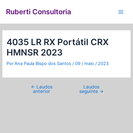
Ir
Navegação
Main
para
de
Ruberti Consultoria
Men
o
Post
conteúdo
4035 LR RX Portátil CRX
HMNSR 2023
Por
Ana Paula Bispo dos Santos
/
09 / maio / 2023
←
Laudos
Laudos
anterior
seguinte
→