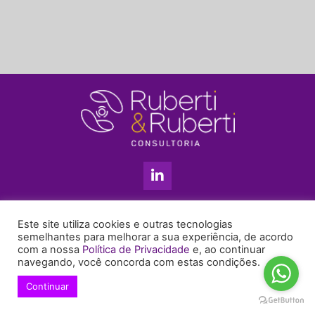
L
i
n
k
11 3813-5201
e
Este site utiliza cookies e outras tecnologias
+55 11 99655-6439
d
semelhantes para melhorar a sua experiência, de acordo
com a nossa
Política de Privacidade
e, ao continuar
i
enyruberti@ruberticonsultoria.com.br
navegando, você concorda com estas condições.
n
-
Continuar
© 2021 Copyright Ruberti & Ruberti Consultoria
i
Política de privacidade
n