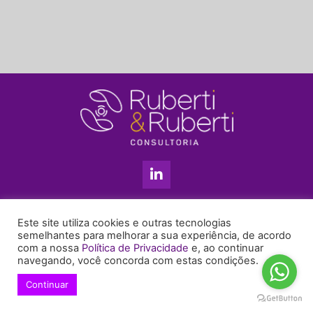
L
i
n
k
11 3813-5201
e
Este site utiliza cookies e outras tecnologias
+55 11 99655-6439
d
semelhantes para melhorar a sua experiência, de acordo
com a nossa
Política de Privacidade
e, ao continuar
i
enyruberti@ruberticonsultoria.com.br
navegando, você concorda com estas condições.
n
-
Continuar
© 2021 Copyright Ruberti & Ruberti Consultoria
i
Política de privacidade
n