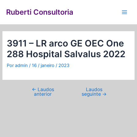
Ir
Navegação
Main
para
de
Ruberti Consultoria
Men
o
Post
conteúdo
3911 – LR arco GE OEC One
288 Hospital Salvalus 2022
Por
admin
/
16 / janeiro / 2023
←
Laudos
Laudos
anterior
seguinte
→