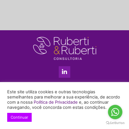
L
i
n
k
11 3813-5201
e
Este site utiliza cookies e outras tecnologias
+55 11 99655-6439
d
semelhantes para melhorar a sua experiência, de acordo
com a nossa
Política de Privacidade
e, ao continuar
i
enyruberti@ruberticonsultoria.com.br
navegando, você concorda com estas condições.
n
-
Continuar
© 2021 Copyright Ruberti & Ruberti Consultoria
i
Política de privacidade
n