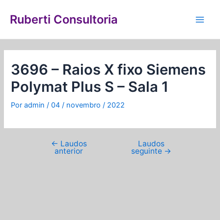
Ir
Navegação
Main
para
de
Ruberti Consultoria
Men
o
Post
conteúdo
3696 – Raios X fixo Siemens
Polymat Plus S – Sala 1
Por
admin
/
04 / novembro / 2022
←
Laudos
Laudos
anterior
seguinte
→