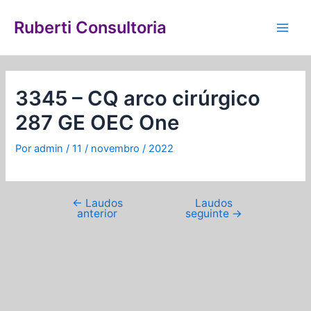
Ir
Navegação
Main
para
de
Ruberti Consultoria
Men
o
Post
conteúdo
3345 – CQ arco cirúrgico
287 GE OEC One
Por
admin
/
11 / novembro / 2022
←
Laudos
Laudos
anterior
seguinte
→