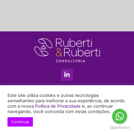
L
i
n
k
11 3813-5201
e
Este site utiliza cookies e outras tecnologias
+55 11 99655-6439
d
semelhantes para melhorar a sua experiência, de acordo
com a nossa
Política de Privacidade
e, ao continuar
i
enyruberti@ruberticonsultoria.com.br
navegando, você concorda com estas condições.
n
-
Continuar
© 2021 Copyright Ruberti & Ruberti Consultoria
i
Política de privacidade
n