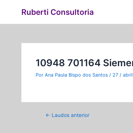
Ir
Navegação
Ruberti Consultoria
para
de
o
Post
conteúdo
10948 701164 Sieme
Por
Ana Paula Bispo dos Santos
/
27 / abri
←
Laudos anterior